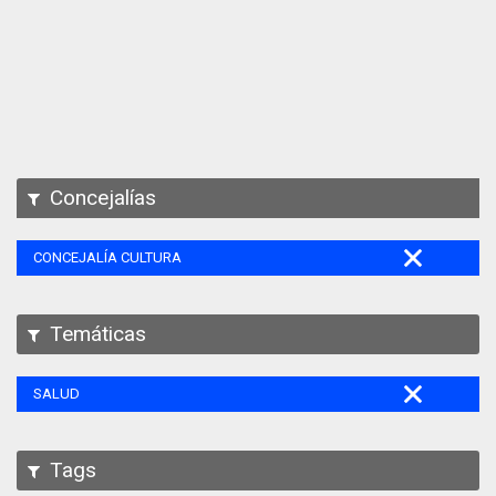
Apps
Participa
Documentación
SPARQL
Concejalías
CONCEJALÍA CULTURA
Temáticas
SALUD
Tags