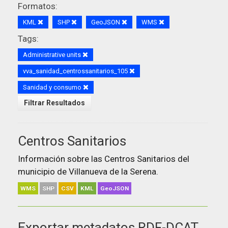
Formatos:
KML
SHP
GeoJSON
WMS
Tags:
Administrative units
vva_sanidad_centrossanitarios_105
Sanidad y consumo
Filtrar Resultados
Centros Sanitarios
Información sobre las Centros Sanitarios del
municipio de Villanueva de la Serena.
WMS
SHP
CSV
KML
GeoJSON
Exportar metadatos RDF-DCAT