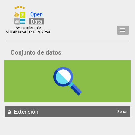
Inicio
Conjunto de datos
Datos
Conjuntos de datos
Concejalía
Temáticas
Acerca de
API
Extensión
Borrar
Actualización
Noticias