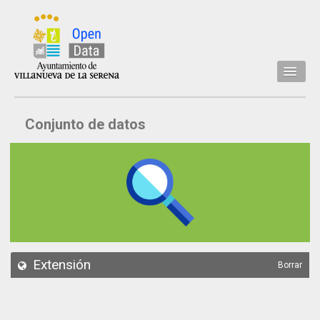
Inicio
Conjunto de datos
Datos
Conjuntos de datos
Concejalía
Temáticas
Acerca de
API
Extensión
Borrar
Actualización
Noticias