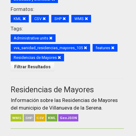
Formatos:
KML
CSV
SHP
WMS
Tags:
Administrative units
vva_sanidad_residencias_mayores_105
features
Residencias de Mayores
Filtrar Resultados
Residencias de Mayores
Información sobre las Residencias de Mayores
del municipio de Villanueva de la Serena.
WMS
SHP
CSV
KML
GeoJSON