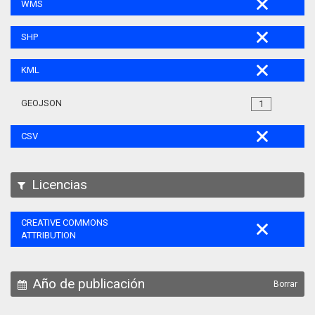
WMS
SHP
KML
GEOJSON
1
CSV
Licencias
CREATIVE COMMONS
ATTRIBUTION
Año de publicación
Borrar