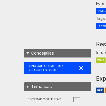
Form
KML
Tags:
Admin
Res
Infor
Concejalías
WMS
CONCEJALÍA COMERCIO Y
DESARROLLO LOCAL
Exp
Temáticas
RDF
SOCIEDAD Y BIENESTAR
1