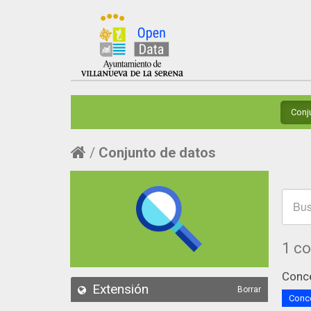
Conj
Conjunto de datos
1 c
Conce
Extensión
Borrar
Conce