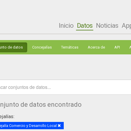
Inicio
Datos
Noticias
Ap
unto de datos
Concejalías
Temáticas
Acerca de
API
onjunto de datos encontrado
jalías:
jalía Comercio y Desarrollo Local