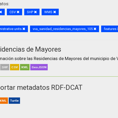
atos:
CSV
SHP
WMS
istrative units
vva_sanidad_residencias_mayores_105
features
idencias de Mayores
mación sobre las Residencias de Mayores del municipio de V
SHP
CSV
KML
GeoJSON
ortar metadatos RDF-DCAT
XML
Turtle