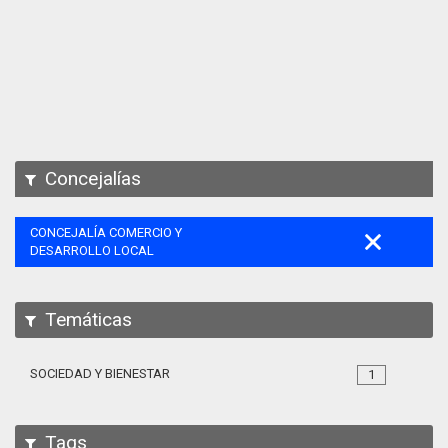
Apps
Participa
Documentación
SPARQL
Concejalías
CONCEJALÍA COMERCIO Y
DESARROLLO LOCAL
Temáticas
SOCIEDAD Y BIENESTAR
1
Tags