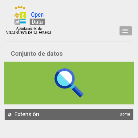
Inicio
Conjunto de datos
Datos
Conjuntos de datos
Concejalía
Temáticas
Acerca de
API
Extensión
Borrar
Actualización
Noticias