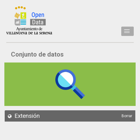
Inicio
Conjunto de datos
Datos
Conjuntos de datos
Concejalía
Temáticas
Acerca de
API
Extensión
Borrar
Actualización
Noticias