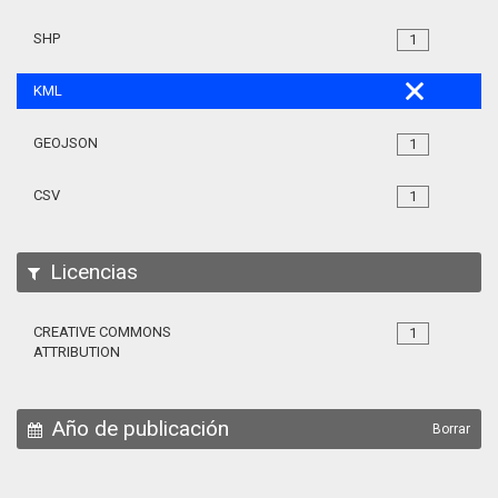
SHP
1
KML
GEOJSON
1
CSV
1
Licencias
CREATIVE COMMONS
1
ATTRIBUTION
Año de publicación
Borrar