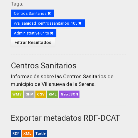
Tags:
Centros Sanitarios
vva_sanidad_centrossanitarios_105
Administrative units
Filtrar Resultados
Centros Sanitarios
Información sobre las Centros Sanitarios del
municipio de Villanueva de la Serena.
WMS
SHP
CSV
KML
GeoJSON
Exportar metadatos RDF-DCAT
RDF
XML
Turtle