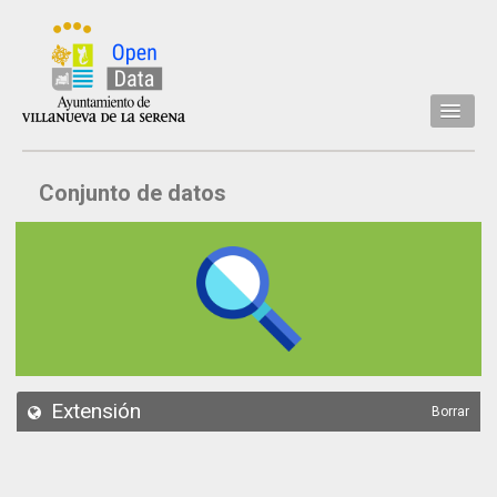
Inicio
Conjunto de datos
Datos
Conjuntos de datos
Concejalía
Temáticas
Acerca de
API
Extensión
Borrar
Actualización
Noticias