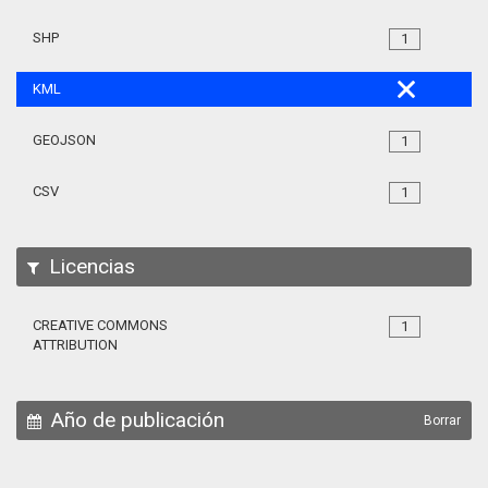
SHP
1
KML
GEOJSON
1
CSV
1
Licencias
CREATIVE COMMONS
1
ATTRIBUTION
Año de publicación
Borrar