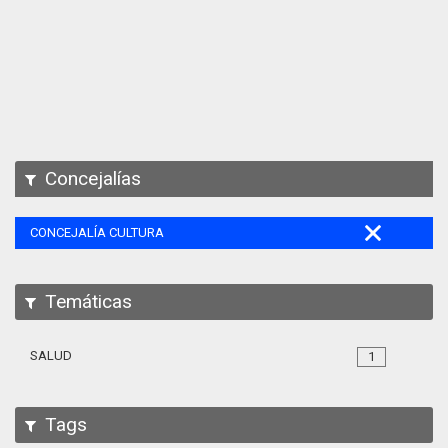
Apps
Participa
Documentación
SPARQL
Concejalías
CONCEJALÍA CULTURA
Temáticas
SALUD
1
Tags