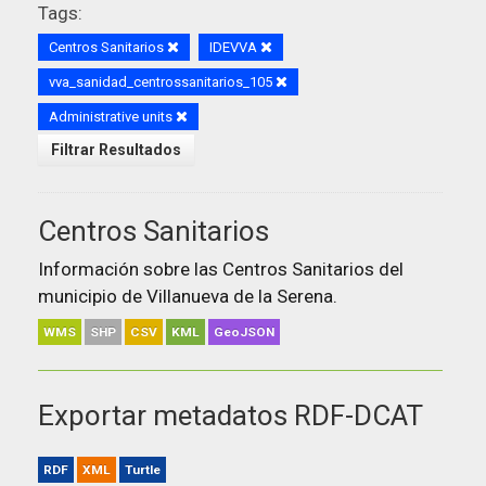
Tags:
Centros Sanitarios
IDEVVA
vva_sanidad_centrossanitarios_105
Administrative units
Filtrar Resultados
Centros Sanitarios
Información sobre las Centros Sanitarios del
municipio de Villanueva de la Serena.
WMS
SHP
CSV
KML
GeoJSON
Exportar metadatos RDF-DCAT
RDF
XML
Turtle