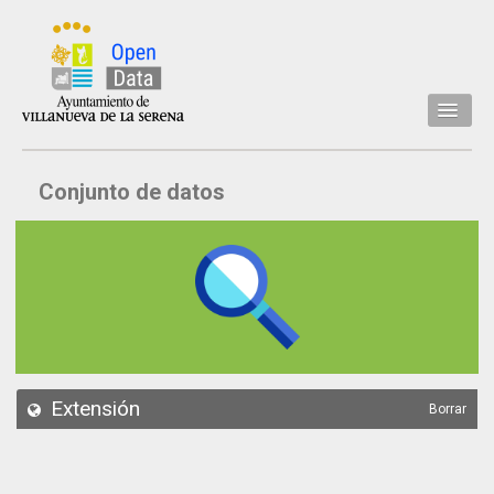
Inicio
Conjunto de datos
Datos
Conjuntos de datos
Concejalía
Temáticas
Acerca de
API
Extensión
Borrar
Actualización
Noticias