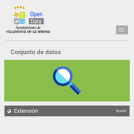
Inicio
Conjunto de datos
Datos
Conjuntos de datos
Concejalía
Temáticas
Acerca de
API
Extensión
Borrar
Actualización
Noticias