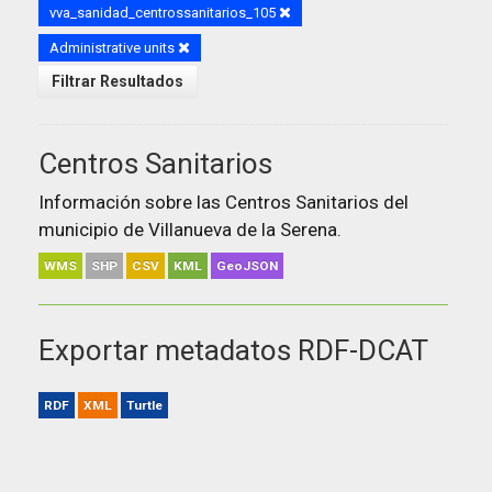
vva_sanidad_centrossanitarios_105
Administrative units
Filtrar Resultados
Centros Sanitarios
Información sobre las Centros Sanitarios del
municipio de Villanueva de la Serena.
WMS
SHP
CSV
KML
GeoJSON
Exportar metadatos RDF-DCAT
RDF
XML
Turtle