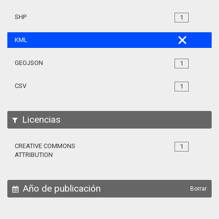
SHP
1
KML
GEOJSON
1
CSV
1
Licencias
CREATIVE COMMONS
1
ATTRIBUTION
Año de publicación
Borrar