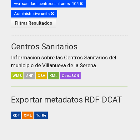
vva_sanidad_centrossanitarios_105
Administrative units
Filtrar Resultados
Centros Sanitarios
Información sobre las Centros Sanitarios del
municipio de Villanueva de la Serena.
WMS
SHP
CSV
KML
GeoJSON
Exportar metadatos RDF-DCAT
RDF
XML
Turtle