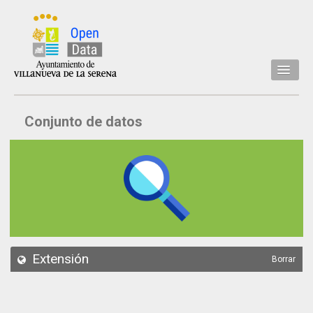
Inicio
Conjunto de datos
Datos
Conjuntos de datos
Concejalía
Temáticas
Acerca de
API
Extensión
Borrar
Actualización
Noticias