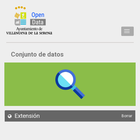
Inicio
Conjunto de datos
Datos
Conjuntos de datos
Concejalía
Temáticas
Acerca de
API
Extensión
Borrar
Actualización
Noticias