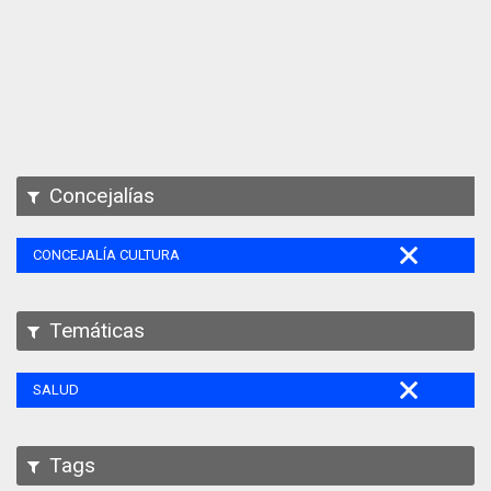
Apps
Participa
Documentación
SPARQL
Concejalías
CONCEJALÍA CULTURA
Temáticas
SALUD
Tags