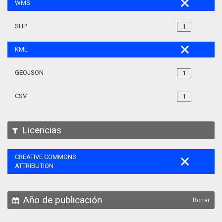
WMS
SHP
1
KML
GEOJSON
1
CSV
1
Licencias
CREATIVE COMMONS
ATTRIBUTION
Año de publicación
Borrar