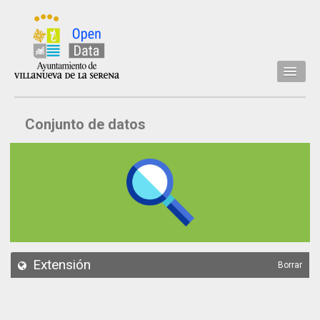
Inicio
Conjunto de datos
Datos
Conjuntos de datos
Concejalía
Temáticas
Acerca de
API
Extensión
Borrar
Actualización
Noticias