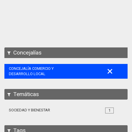
Apps
Participa
Documentación
SPARQL
Concejalías
CONCEJALÍA COMERCIO Y
DESARROLLO LOCAL
Temáticas
SOCIEDAD Y BIENESTAR
1
Tags