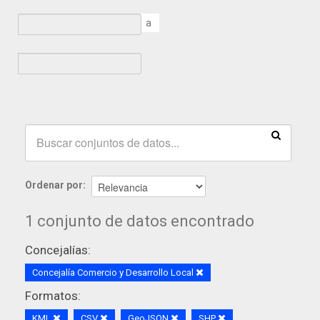
a
Ordenar por
1 conjunto de datos encontrado
Concejalías:
Concejalía Comercio y Desarrollo Local
Formatos:
KML
CSV
GeoJSON
SHP