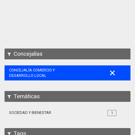
Apps
Participa
Documentación
SPARQL
Concejalías
CONCEJALÍA COMERCIO Y
DESARROLLO LOCAL
Temáticas
SOCIEDAD Y BIENESTAR
1
Tags