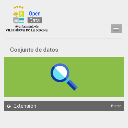
Inicio
Conjunto de datos
Datos
Conjuntos de datos
Concejalía
Temáticas
Acerca de
API
Extensión
Borrar
Actualización
Noticias