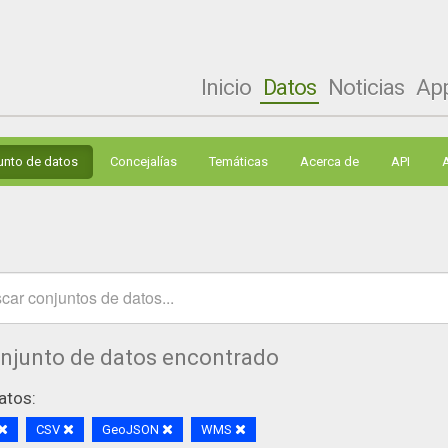
Inicio
Datos
Noticias
Ap
unto de datos
Concejalías
Temáticas
Acerca de
API
onjunto de datos encontrado
atos:
CSV
GeoJSON
WMS