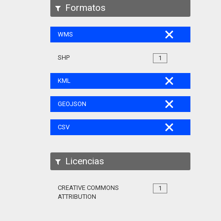
Formatos
WMS
SHP
1
KML
GEOJSON
CSV
Licencias
CREATIVE COMMONS
1
ATTRIBUTION