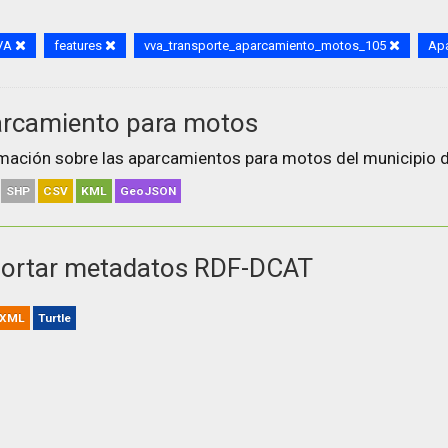
VA
features
vva_transporte_aparcamiento_motos_105
Apa
rcamiento para motos
mación sobre las aparcamientos para motos del municipio de
SHP
CSV
KML
GeoJSON
ortar metadatos RDF-DCAT
XML
Turtle