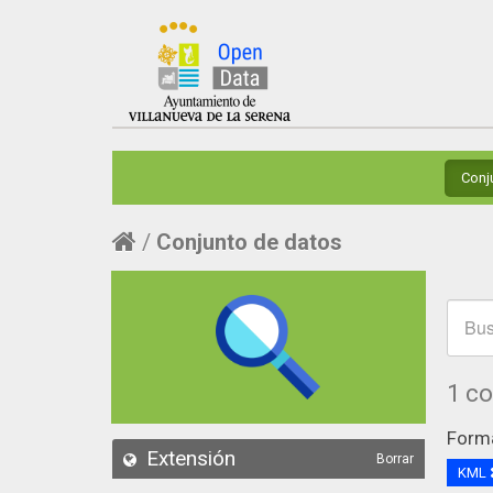
Conj
Conjunto de datos
1 c
Form
Extensión
Borrar
KML