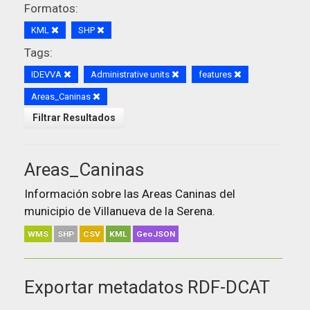
Formatos:
KML
SHP
Tags:
IDEVVA
Administrative units
features
Areas_Caninas
Filtrar Resultados
Areas_Caninas
Información sobre las Areas Caninas del
municipio de Villanueva de la Serena.
WMS
SHP
CSV
KML
GeoJSON
Exportar metadatos RDF-DCAT