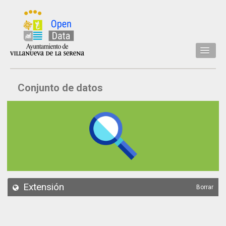
Inicio
Conjunto de datos
Datos
Conjuntos de datos
Concejalía
Temáticas
Acerca de
API
Extensión
Borrar
Actualización
Noticias