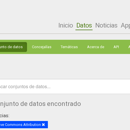
Inicio
Datos
Noticias
Ap
unto de datos
Concejalías
Temáticas
Acerca de
API
onjunto de datos encontrado
cias:
ive Commons Attribution