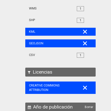
WMS
1
SHP
1
KML
GEOJSON
CSV
1
Licencias
CREATIVE COMMONS
ATTRIBUTION
Año de publicación
Borrar