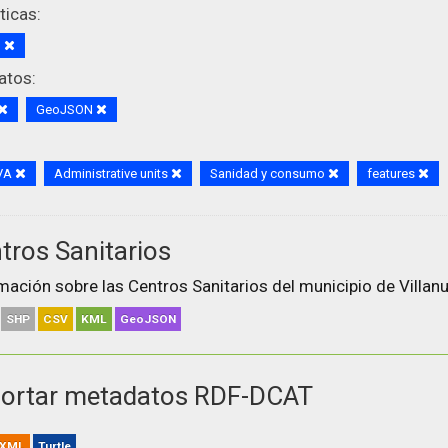
icas:
d
atos:
GeoJSON
VA
Administrative units
Sanidad y consumo
features
tros Sanitarios
mación sobre las Centros Sanitarios del municipio de Villanu
SHP
CSV
KML
GeoJSON
ortar metadatos RDF-DCAT
XML
Turtle