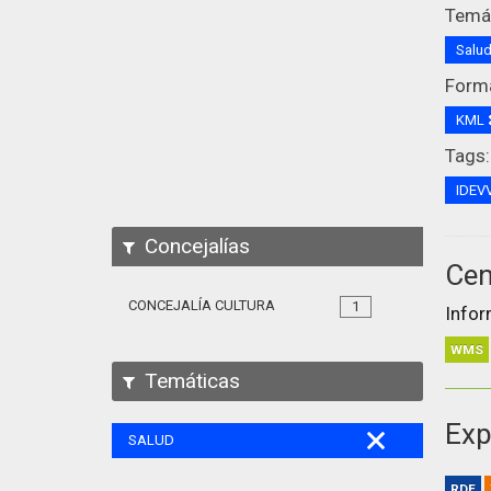
Temát
Salu
Form
KML
Tags:
IDEV
Concejalías
Cen
CONCEJALÍA CULTURA
1
Infor
WMS
Temáticas
Exp
SALUD
RDF