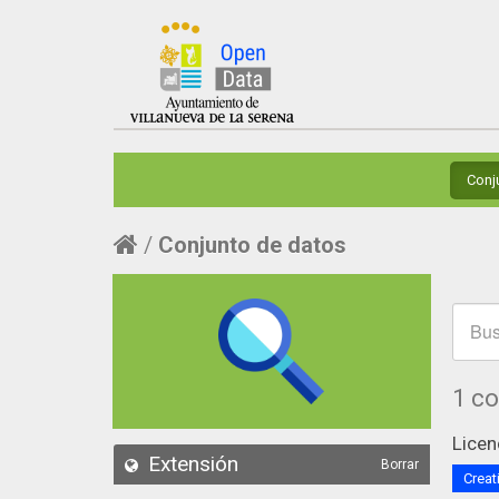
Conj
Conjunto de datos
1 c
Licen
Extensión
Borrar
Creat