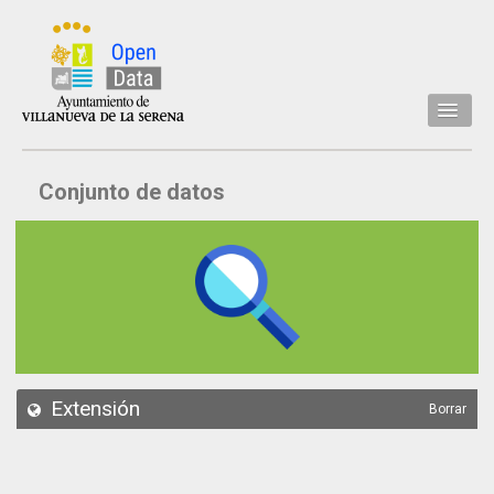
Inicio
Conjunto de datos
Datos
Conjuntos de datos
Concejalía
Temáticas
Acerca de
API
Extensión
Borrar
Actualización
Noticias