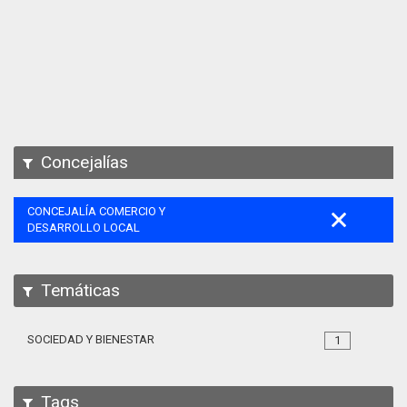
Apps
Participa
Documentación
SPARQL
Concejalías
CONCEJALÍA COMERCIO Y
DESARROLLO LOCAL
Temáticas
SOCIEDAD Y BIENESTAR
1
Tags