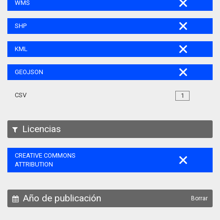
WMS
SHP
KML
GEOJSON
CSV
1
Licencias
CREATIVE COMMONS
ATTRIBUTION
Año de publicación
Borrar