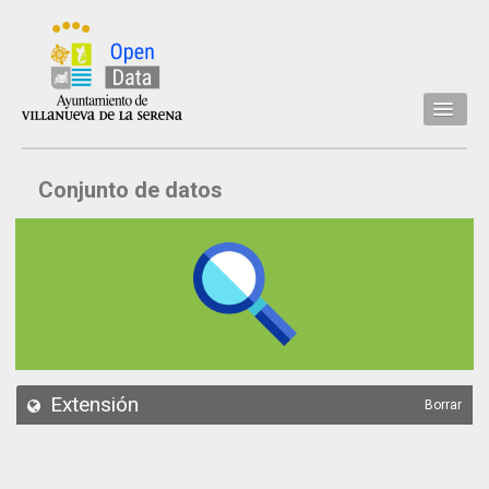
Inicio
Conjunto de datos
Datos
Conjuntos de datos
Concejalía
Temáticas
Acerca de
API
Extensión
Borrar
Actualización
Noticias