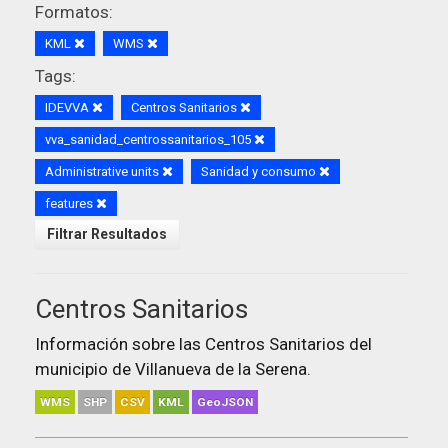
Formatos:
KML
WMS
Tags:
IDEVVA
Centros Sanitarios
vva_sanidad_centrossanitarios_105
Administrative units
Sanidad y consumo
features
Filtrar Resultados
Centros Sanitarios
Información sobre las Centros Sanitarios del
municipio de Villanueva de la Serena.
WMS
SHP
CSV
KML
GeoJSON