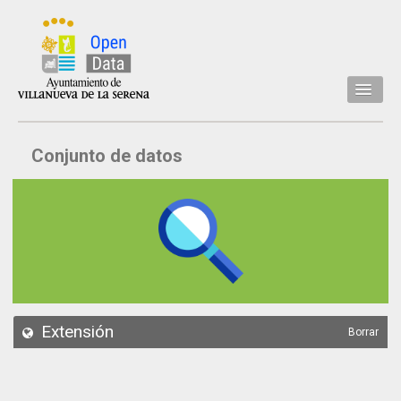
Inicio
Conjunto de datos
Datos
Conjuntos de datos
Concejalía
Temáticas
Acerca de
API
Extensión
Borrar
Actualización
Noticias