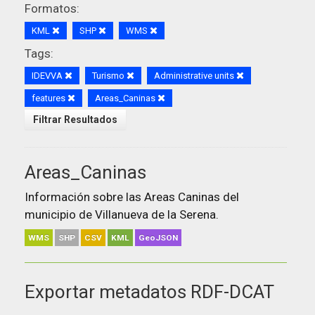
Formatos:
KML
SHP
WMS
Tags:
IDEVVA
Turismo
Administrative units
features
Areas_Caninas
Filtrar Resultados
Areas_Caninas
Información sobre las Areas Caninas del
municipio de Villanueva de la Serena.
WMS
SHP
CSV
KML
GeoJSON
Exportar metadatos RDF-DCAT