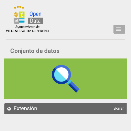
Inicio
Conjunto de datos
Datos
Conjuntos de datos
Concejalía
Temáticas
Acerca de
API
Extensión
Borrar
Actualización
Noticias