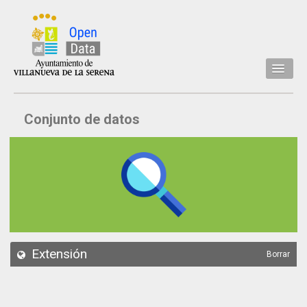
Inicio
Conjunto de datos
Datos
Conjuntos de datos
Concejalía
Temáticas
Acerca de
API
Extensión
Borrar
Actualización
Noticias