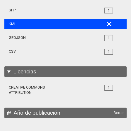
SHP
1
KML
GEOJSON
1
CSV
1
Licencias
CREATIVE COMMONS
1
ATTRIBUTION
Año de publicación
Borrar