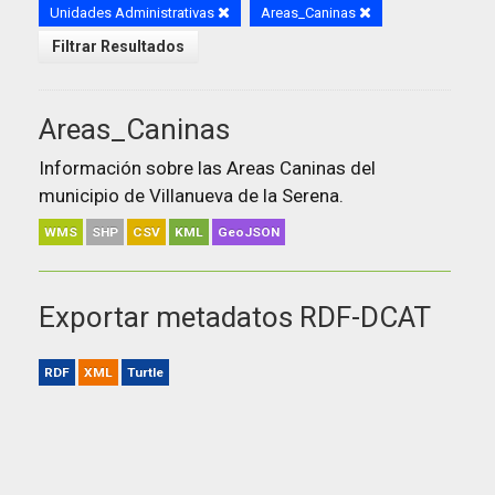
Unidades Administrativas
Areas_Caninas
Filtrar Resultados
Areas_Caninas
Información sobre las Areas Caninas del
municipio de Villanueva de la Serena.
WMS
SHP
CSV
KML
GeoJSON
Exportar metadatos RDF-DCAT
RDF
XML
Turtle