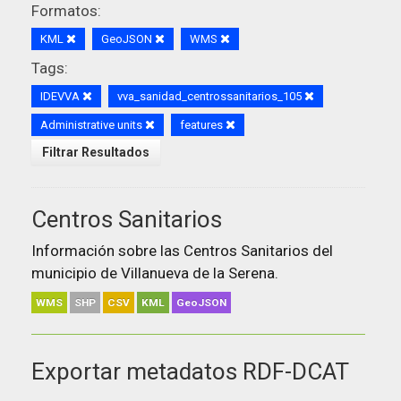
Formatos:
KML
GeoJSON
WMS
Tags:
IDEVVA
vva_sanidad_centrossanitarios_105
Administrative units
features
Filtrar Resultados
Centros Sanitarios
Información sobre las Centros Sanitarios del
municipio de Villanueva de la Serena.
WMS
SHP
CSV
KML
GeoJSON
Exportar metadatos RDF-DCAT