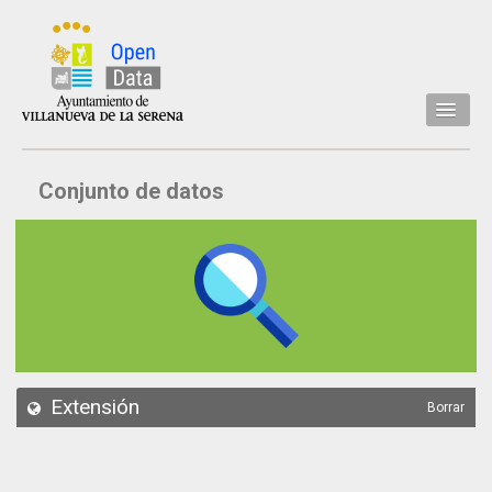
Inicio
Conjunto de datos
Datos
Conjuntos de datos
Concejalía
Temáticas
Acerca de
API
Extensión
Borrar
Actualización
Noticias