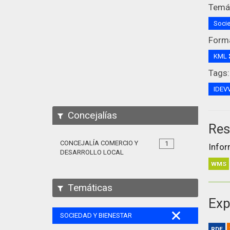
Temát
Socie
Form
KML
Tags:
IDEV
Concejalías
Res
CONCEJALÍA COMERCIO Y
1
Infor
DESARROLLO LOCAL
WMS
Temáticas
Exp
SOCIEDAD Y BIENESTAR
RDF