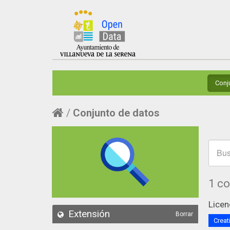
Conj
Conjunto de datos
1 c
Licen
Extensión
Borrar
Creat