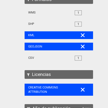
WMS
1
SHP
1
KML
GEOJSON
CSV
1
Licencias
CREATIVE COMMONS
ATTRIBUTION