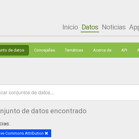
Inicio
Datos
Noticias
Ap
unto de datos
Concejalías
Temáticas
Acerca de
API
onjunto de datos encontrado
cias:
ive Commons Attribution