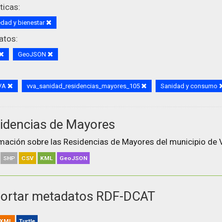
icas:
dad y bienestar
atos:
GeoJSON
VA
vva_sanidad_residencias_mayores_105
Sanidad y consumo
idencias de Mayores
mación sobre las Residencias de Mayores del municipio de V
SHP
CSV
KML
GeoJSON
ortar metadatos RDF-DCAT
XML
Turtle