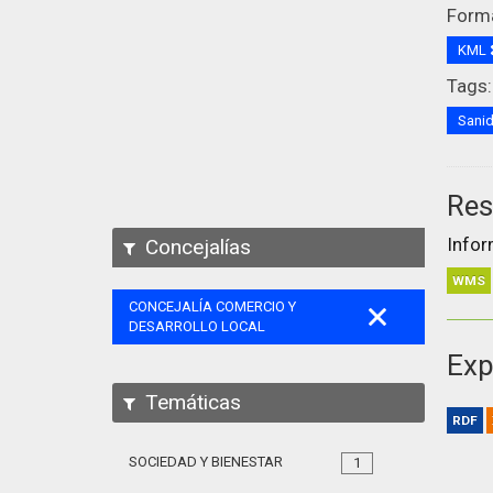
Form
KML
Tags:
Sani
Res
Infor
Concejalías
WMS
CONCEJALÍA COMERCIO Y
DESARROLLO LOCAL
Exp
Temáticas
RDF
SOCIEDAD Y BIENESTAR
1