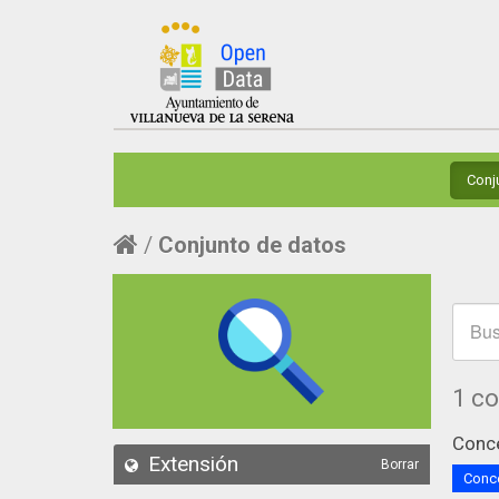
Conj
Conjunto de datos
1 c
Conce
Extensión
Borrar
Conce