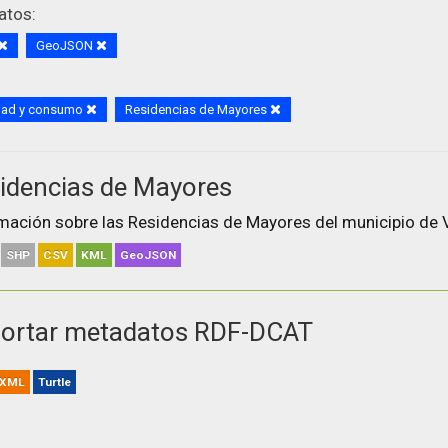
atos:
GeoJSON
dad y consumo
Residencias de Mayores
idencias de Mayores
mación sobre las Residencias de Mayores del municipio de V
SHP
CSV
KML
GeoJSON
ortar metadatos RDF-DCAT
XML
Turtle