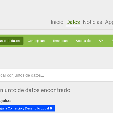
Inicio
Datos
Noticias
Ap
unto de datos
Concejalías
Temáticas
Acerca de
API
onjunto de datos encontrado
jalías:
jalía Comercio y Desarrollo Local