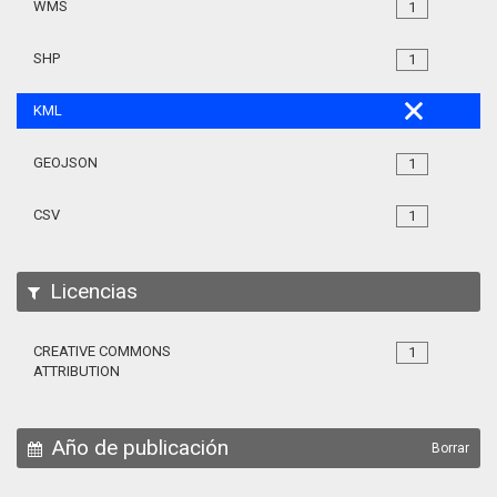
WMS
1
SHP
1
KML
GEOJSON
1
CSV
1
Licencias
CREATIVE COMMONS
1
ATTRIBUTION
Año de publicación
Borrar