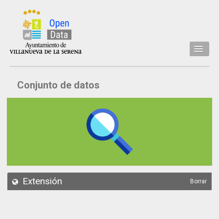
Inicio
Conjunto de datos
Datos
Conjuntos de datos
Concejalía
Temáticas
Acerca de
API
Extensión
Borrar
Actualización
Noticias