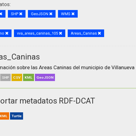
atos:
SHP
GeoJSON
WMS
smo
vva_areas_caninas_105
Areas_Caninas
as_Caninas
mación sobre las Areas Caninas del municipio de Villanueva 
SHP
CSV
KML
GeoJSON
ortar metadatos RDF-DCAT
XML
Turtle