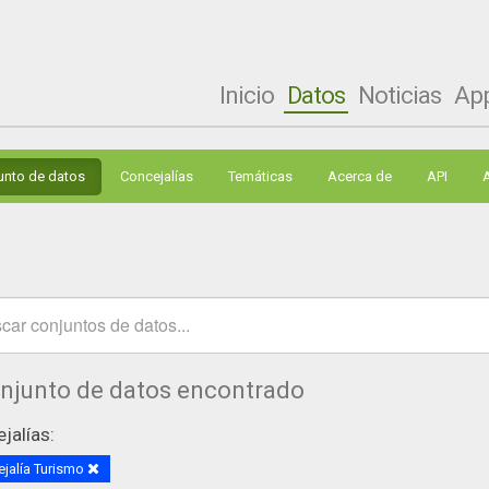
Inicio
Datos
Noticias
Ap
unto de datos
Concejalías
Temáticas
Acerca de
API
onjunto de datos encontrado
jalías:
jalía Turismo