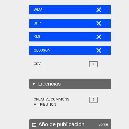
WMS
SHP
KML
GEOJSON
CSV
1
Licencias
CREATIVE COMMONS
1
ATTRIBUTION
Año de publicación
Borrar