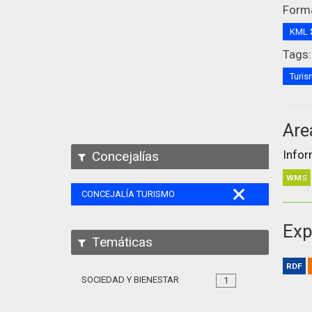
Form
KML
Tags:
Turi
Are
Infor
Concejalías
WMS
CONCEJALÍA TURISMO
Exp
Temáticas
RDF
SOCIEDAD Y BIENESTAR
1