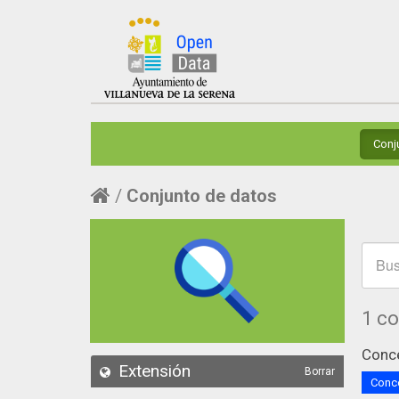
Conj
Conjunto de datos
1 c
Conce
Extensión
Borrar
Conce