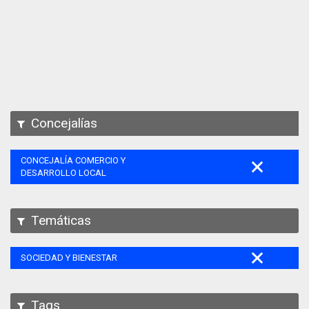
Apps
Participa
Documentación
SPARQL
Concejalías
CONCEJALÍA COMERCIO Y
DESARROLLO LOCAL
Temáticas
SOCIEDAD Y BIENESTAR
Tags