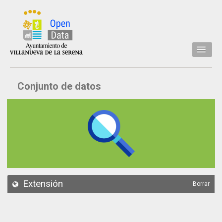
Inicio
Conjunto de datos
Datos
Conjuntos de datos
Concejalía
Temáticas
Acerca de
API
Extensión
Borrar
Actualización
Noticias