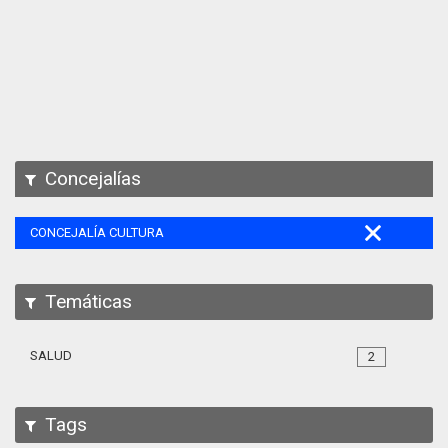
Apps
Participa
Documentación
SPARQL
Concejalías
CONCEJALÍA CULTURA
Temáticas
SALUD
2
Tags