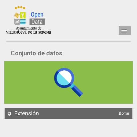
Inicio
Conjunto de datos
Datos
Conjuntos de datos
Concejalía
Temáticas
Acerca de
API
Extensión
Borrar
Actualización
Noticias