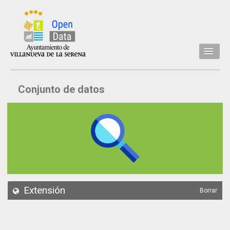
Inicio
Conjunto de datos
Datos
Conjuntos de datos
Concejalía
Temáticas
Acerca de
API
Extensión
Borrar
Actualización
Noticias