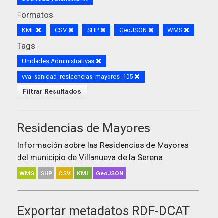
Formatos:
KML
CSV
SHP
GeoJSON
WMS
Tags:
Unidades Administrativas
vva_sanidad_residencias_mayores_105
Filtrar Resultados
Residencias de Mayores
Información sobre las Residencias de Mayores
del municipio de Villanueva de la Serena.
WMS
SHP
CSV
KML
GeoJSON
Exportar metadatos RDF-DCAT