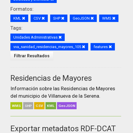
Formatos:
KML
CSV
SHP
GeoJSON
WMS
Tags:
Unidades Administrativas
vva_sanidad_residencias_mayores_105
features
Filtrar Resultados
Residencias de Mayores
Información sobre las Residencias de Mayores
del municipio de Villanueva de la Serena.
WMS
SHP
CSV
KML
GeoJSON
Exportar metadatos RDF-DCAT