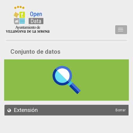
Inicio
Conjunto de datos
Datos
Conjuntos de datos
Concejalía
Temáticas
Acerca de
API
Extensión
Borrar
Actualización
Noticias