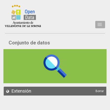
Inicio
Conjunto de datos
Datos
Conjuntos de datos
Concejalía
Temáticas
Acerca de
API
Extensión
Borrar
Actualización
Noticias