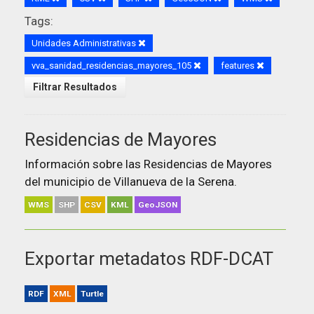
Tags:
Unidades Administrativas
vva_sanidad_residencias_mayores_105
features
Filtrar Resultados
Residencias de Mayores
Información sobre las Residencias de Mayores
del municipio de Villanueva de la Serena.
WMS
SHP
CSV
KML
GeoJSON
Exportar metadatos RDF-DCAT
RDF
XML
Turtle