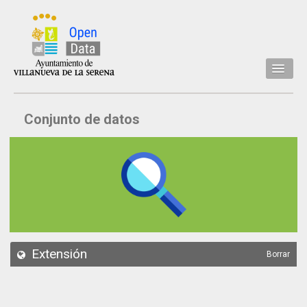
Inicio
Conjunto de datos
Datos
Conjuntos de datos
Concejalía
Temáticas
Acerca de
API
Extensión
Borrar
Actualización
Noticias