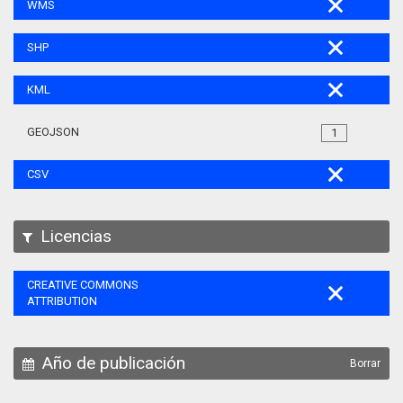
WMS
SHP
KML
GEOJSON
1
CSV
Licencias
CREATIVE COMMONS
ATTRIBUTION
Año de publicación
Borrar