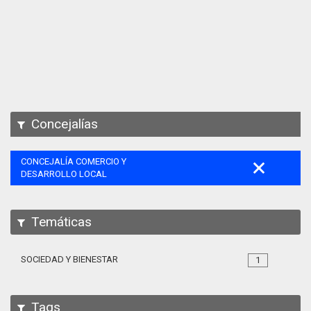
Apps
Participa
Documentación
SPARQL
Concejalías
CONCEJALÍA COMERCIO Y
DESARROLLO LOCAL
Temáticas
SOCIEDAD Y BIENESTAR
1
Tags