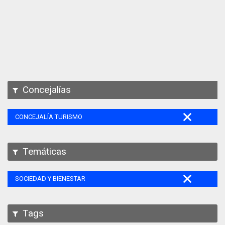
Apps
Participa
Documentación
SPARQL
Concejalías
CONCEJALÍA TURISMO
Temáticas
SOCIEDAD Y BIENESTAR
Tags