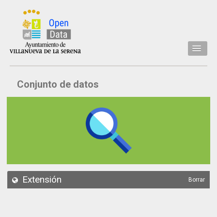
Inicio
Conjunto de datos
Datos
Conjuntos de datos
Concejalía
Temáticas
Acerca de
API
Extensión
Borrar
Actualización
Noticias