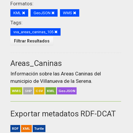
Formatos:
KML
GeoJSON
WMS
Tags:
vva_areas_caninas_105
Filtrar Resultados
Areas_Caninas
Información sobre las Areas Caninas del
municipio de Villanueva de la Serena.
WMS
SHP
CSV
KML
GeoJSON
Exportar metadatos RDF-DCAT
RDF
XML
Turtle