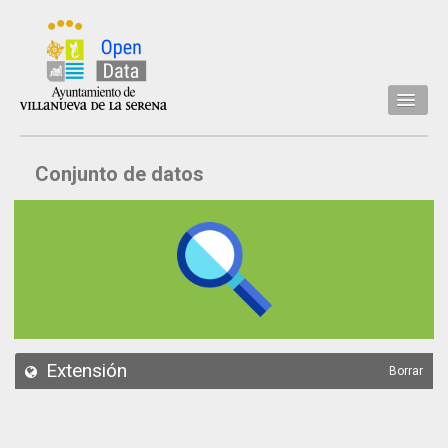
Inicio
Conjunto de datos
Datos
Conjuntos de datos
Concejalía
Temáticas
Acerca de
API
Extensión
Borrar
Actualización
Noticias