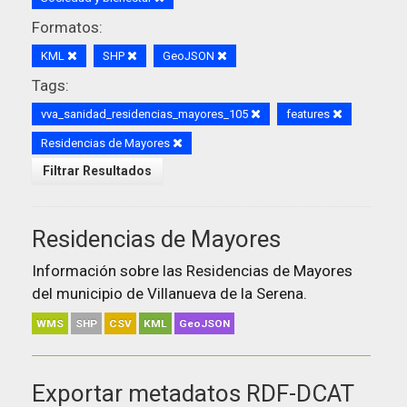
Formatos:
KML
SHP
GeoJSON
Tags:
vva_sanidad_residencias_mayores_105
features
Residencias de Mayores
Filtrar Resultados
Residencias de Mayores
Información sobre las Residencias de Mayores
del municipio de Villanueva de la Serena.
WMS
SHP
CSV
KML
GeoJSON
Exportar metadatos RDF-DCAT