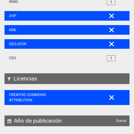
WMS
1
SHP
KML
GEOJSON
CSV
1
Licencias
CREATIVE COMMONS
ATTRIBUTION
Año de publicación
Borrar