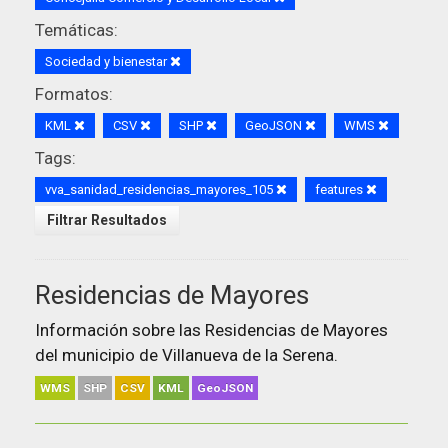
Temáticas:
Sociedad y bienestar
Formatos:
KML
CSV
SHP
GeoJSON
WMS
Tags:
vva_sanidad_residencias_mayores_105
features
Filtrar Resultados
Residencias de Mayores
Información sobre las Residencias de Mayores
del municipio de Villanueva de la Serena.
WMS
SHP
CSV
KML
GeoJSON