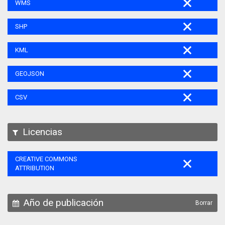
WMS
SHP
KML
GEOJSON
CSV
Licencias
CREATIVE COMMONS
ATTRIBUTION
Año de publicación
Borrar