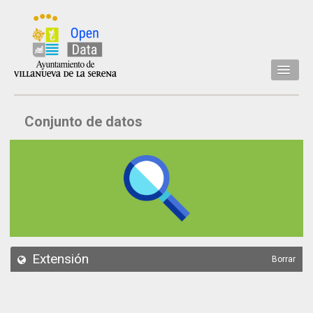
Inicio
Conjunto de datos
Datos
Conjuntos de datos
Concejalía
Temáticas
Acerca de
API
Extensión
Borrar
Actualización
Noticias