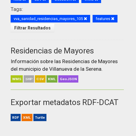
Tags:
vva_sanidad_residencias_mayores_105
features
Filtrar Resultados
Residencias de Mayores
Información sobre las Residencias de Mayores
del municipio de Villanueva de la Serena.
WMS
SHP
CSV
KML
GeoJSON
Exportar metadatos RDF-DCAT
RDF
XML
Turtle