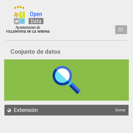
Inicio
Conjunto de datos
Datos
Conjuntos de datos
Concejalía
Temáticas
Acerca de
API
Extensión
Borrar
Actualización
Noticias