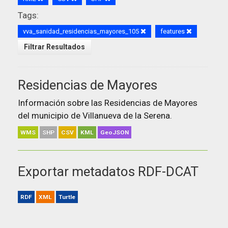
Tags:
vva_sanidad_residencias_mayores_105
features
Filtrar Resultados
Residencias de Mayores
Información sobre las Residencias de Mayores
del municipio de Villanueva de la Serena.
WMS
SHP
CSV
KML
GeoJSON
Exportar metadatos RDF-DCAT
RDF
XML
Turtle