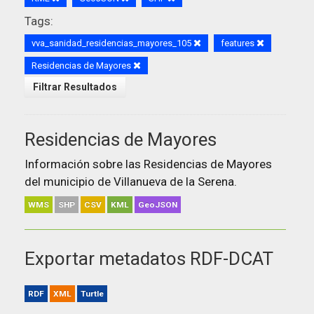
Tags:
vva_sanidad_residencias_mayores_105
features
Residencias de Mayores
Filtrar Resultados
Residencias de Mayores
Información sobre las Residencias de Mayores
del municipio de Villanueva de la Serena.
WMS
SHP
CSV
KML
GeoJSON
Exportar metadatos RDF-DCAT
RDF
XML
Turtle