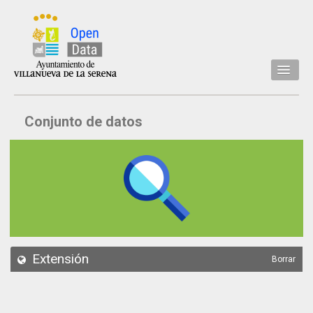
Inicio
Conjunto de datos
Datos
Conjuntos de datos
Concejalía
Temáticas
Acerca de
API
Extensión
Borrar
Actualización
Noticias