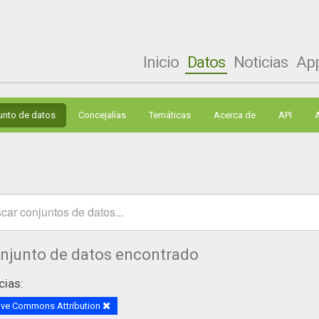
Inicio
Datos
Noticias
Ap
unto de datos
Concejalías
Temáticas
Acerca de
API
onjunto de datos encontrado
cias:
ive Commons Attribution