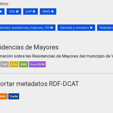
atos:
CSV
SHP
WMS
sanidad_residencias_mayores_105
Sanidad y consumo
Residenc
idencias de Mayores
mación sobre las Residencias de Mayores del municipio de V
SHP
CSV
KML
GeoJSON
ortar metadatos RDF-DCAT
XML
Turtle