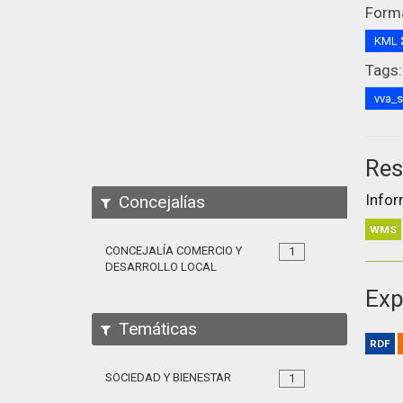
Form
KML
Tags:
vva_
Res
Infor
Concejalías
WMS
CONCEJALÍA COMERCIO Y
1
DESARROLLO LOCAL
Exp
Temáticas
RDF
SOCIEDAD Y BIENESTAR
1