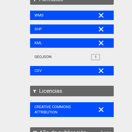
WMS
SHP
KML
GEOJSON
1
CSV
Licencias
CREATIVE COMMONS
ATTRIBUTION