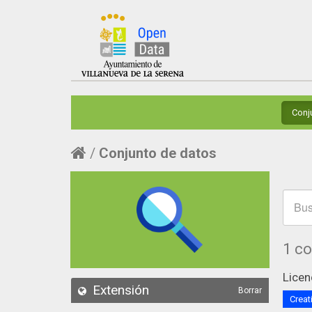
Conj
Conjunto de datos
1 c
Licen
Extensión
Borrar
Creat