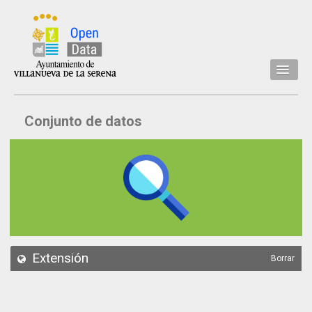
Inicio
Conjunto de datos
Datos
Conjuntos de datos
Concejalía
Temáticas
Acerca de
API
Extensión
Borrar
Actualización
Noticias