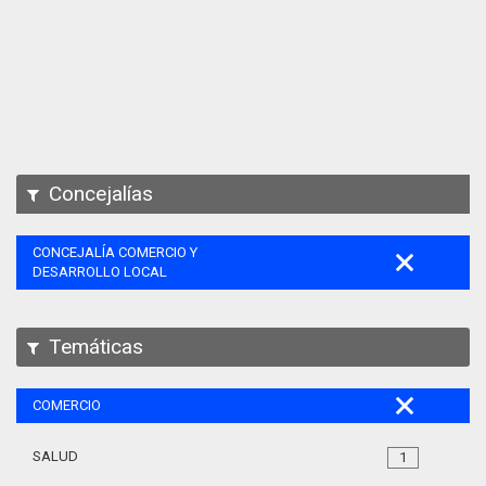
Apps
Participa
Documentación
SPARQL
Concejalías
CONCEJALÍA COMERCIO Y
DESARROLLO LOCAL
Temáticas
COMERCIO
SALUD
1