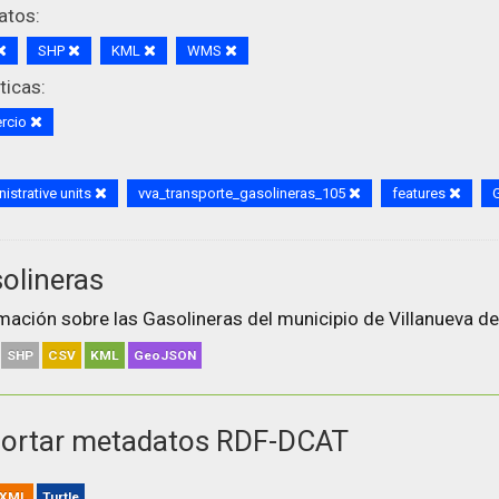
atos:
SHP
KML
WMS
icas:
rcio
istrative units
vva_transporte_gasolineras_105
features
olineras
mación sobre las Gasolineras del municipio de Villanueva de
SHP
CSV
KML
GeoJSON
ortar metadatos RDF-DCAT
XML
Turtle