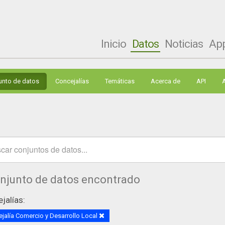
Inicio
Datos
Noticias
Ap
unto de datos
Concejalías
Temáticas
Acerca de
API
onjunto de datos encontrado
jalías:
jalía Comercio y Desarrollo Local