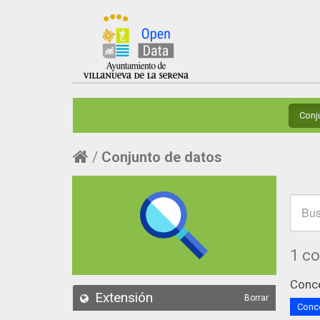
Conj
Conjunto de datos
1 c
Conce
Extensión
Borrar
Conce