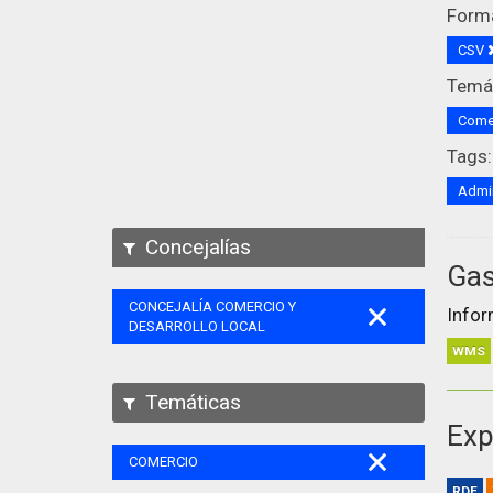
Form
CSV
Temát
Come
Tags:
Admin
Concejalías
Gas
CONCEJALÍA COMERCIO Y
Infor
DESARROLLO LOCAL
WMS
Temáticas
Exp
COMERCIO
RDF