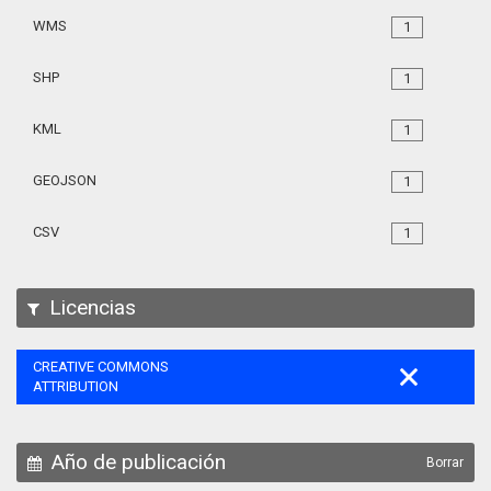
WMS
1
SHP
1
KML
1
GEOJSON
1
CSV
1
Licencias
CREATIVE COMMONS
ATTRIBUTION
Año de publicación
Borrar