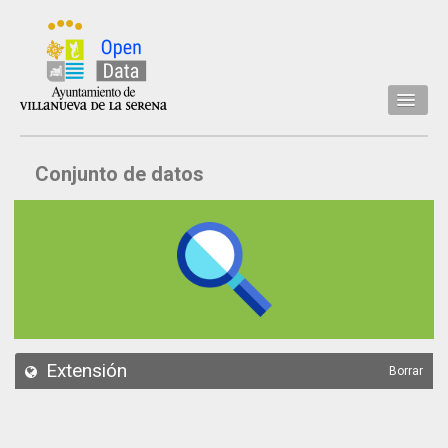
Inicio
Conjunto de datos
Datos
Conjuntos de datos
Concejalía
Temáticas
Acerca de
API
Extensión
Borrar
Actualización
Noticias