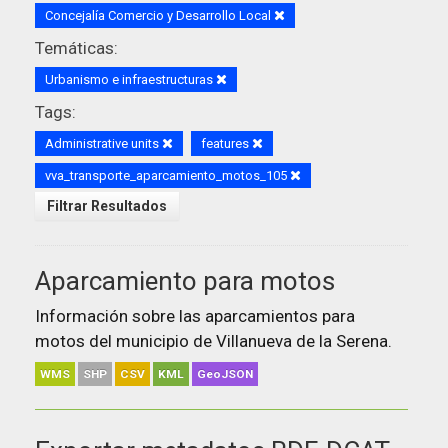
Concejalía Comercio y Desarrollo Local
Temáticas:
Urbanismo e infraestructuras
Tags:
Administrative units
features
vva_transporte_aparcamiento_motos_105
Filtrar Resultados
Aparcamiento para motos
Información sobre las aparcamientos para
motos del municipio de Villanueva de la Serena.
WMS
SHP
CSV
KML
GeoJSON