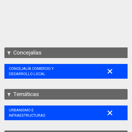
Apps
Participa
Documentación
SPARQL
Concejalías
CONCEJALÍA COMERCIO Y
DESARROLLO LOCAL
Temáticas
URBANISMO E
INFRAESTRUCTURAS