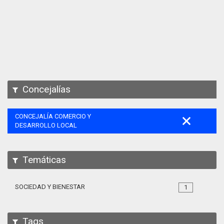
Apps
Participa
Documentación
SPARQL
Concejalías
CONCEJALÍA COMERCIO Y
DESARROLLO LOCAL
Temáticas
SOCIEDAD Y BIENESTAR
1
Tags