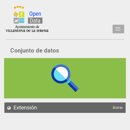
Inicio
Conjunto de datos
Datos
Conjuntos de datos
Concejalía
Temáticas
Acerca de
API
Extensión
Borrar
Actualización
Noticias