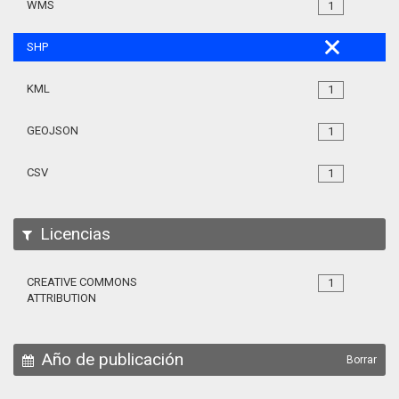
WMS
1
SHP
KML
1
GEOJSON
1
CSV
1
Licencias
CREATIVE COMMONS
1
ATTRIBUTION
Año de publicación
Borrar