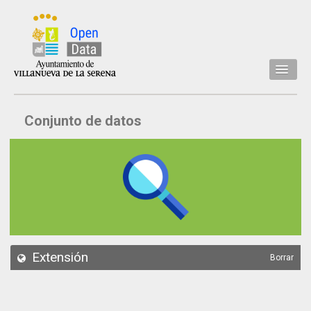
Inicio
Conjunto de datos
Datos
Conjuntos de datos
Concejalía
Temáticas
Acerca de
API
Extensión
Borrar
Actualización
Noticias