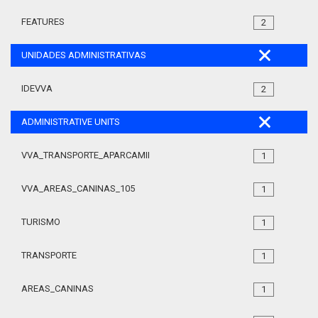
FEATURES
2
UNIDADES ADMINISTRATIVAS
IDEVVA
2
ADMINISTRATIVE UNITS
VVA_TRANSPORTE_APARCAMIENTO_REGULADO_105
1
VVA_AREAS_CANINAS_105
1
TURISMO
1
TRANSPORTE
1
AREAS_CANINAS
1