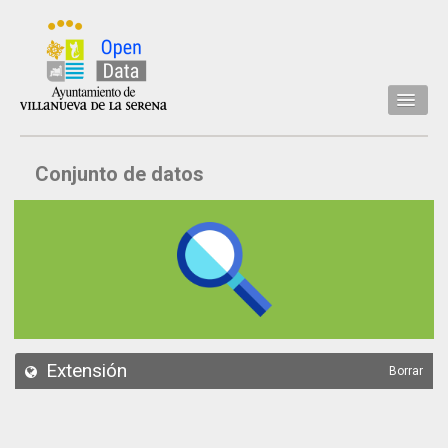
Inicio
Conjunto de datos
Datos
Conjuntos de datos
Concejalía
Temáticas
Acerca de
API
Extensión
Borrar
Actualización
Noticias