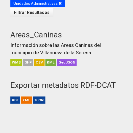
Unidades Administrativas
Filtrar Resultados
Areas_Caninas
Información sobre las Areas Caninas del
municipio de Villanueva de la Serena.
WMS
SHP
CSV
KML
GeoJSON
Exportar metadatos RDF-DCAT
RDF
XML
Turtle