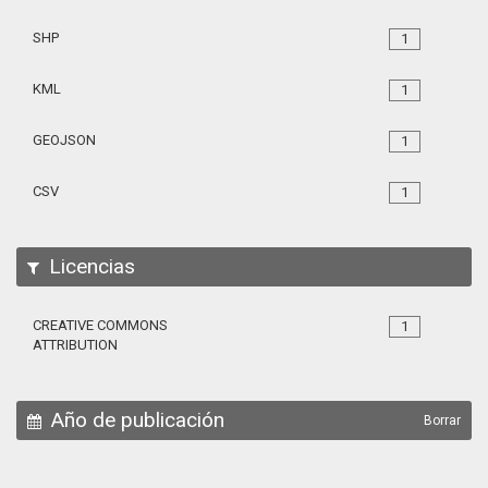
SHP
1
KML
1
GEOJSON
1
CSV
1
Licencias
CREATIVE COMMONS
1
ATTRIBUTION
Año de publicación
Borrar