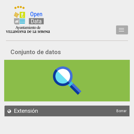
Inicio
Conjunto de datos
Datos
Conjuntos de datos
Concejalía
Temáticas
Acerca de
API
Extensión
Borrar
Actualización
Noticias