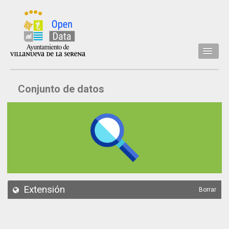
Inicio
Conjunto de datos
Datos
Conjuntos de datos
Concejalía
Temáticas
Acerca de
API
Extensión
Borrar
Actualización
Noticias