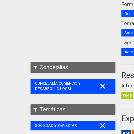
Form
Geo
Temát
Socie
Tags:
Admin
Concejalías
Res
CONCEJALÍA COMERCIO Y
Infor
DESARROLLO LOCAL
WMS
Temáticas
Exp
SOCIEDAD Y BIENESTAR
RDF