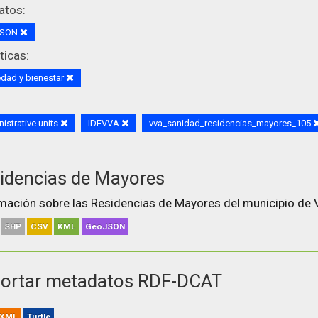
atos:
JSON
icas:
dad y bienestar
istrative units
IDEVVA
vva_sanidad_residencias_mayores_105
idencias de Mayores
mación sobre las Residencias de Mayores del municipio de V
SHP
CSV
KML
GeoJSON
ortar metadatos RDF-DCAT
XML
Turtle