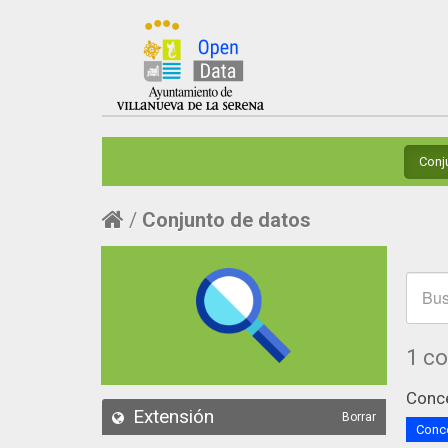
Conj
Conjunto de datos
1 c
Conce
Extensión
Borrar
Conce