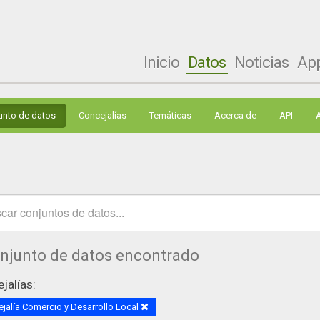
Inicio
Datos
Noticias
Ap
unto de datos
Concejalías
Temáticas
Acerca de
API
onjunto de datos encontrado
jalías:
jalía Comercio y Desarrollo Local