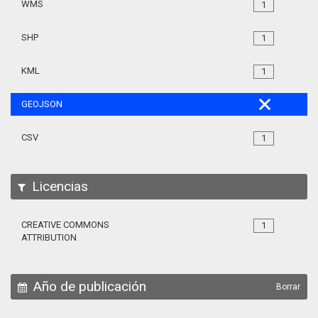
WMS
1
SHP
1
KML
1
GEOJSON
CSV
1
Licencias
CREATIVE COMMONS
1
ATTRIBUTION
Año de publicación
Borrar