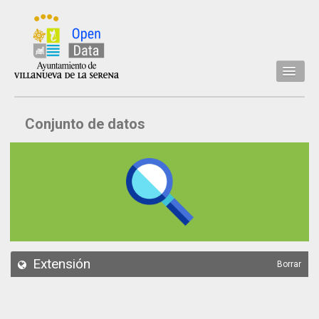
Inicio
Conjunto de datos
Datos
Conjuntos de datos
Concejalía
Temáticas
Acerca de
API
Extensión
Borrar
Actualización
Noticias