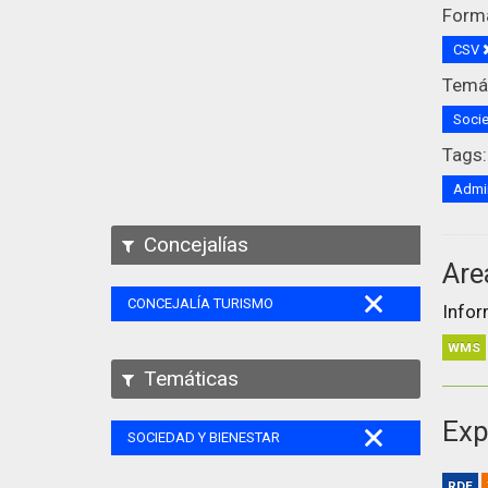
Form
CSV
Temát
Socie
Tags:
Admin
Concejalías
Are
CONCEJALÍA TURISMO
Infor
WMS
Temáticas
Exp
SOCIEDAD Y BIENESTAR
RDF