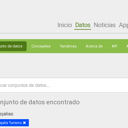
Inicio
Datos
Noticias
Ap
unto de datos
Concejalías
Temáticas
Acerca de
API
onjunto de datos encontrado
jalías:
jalía Turismo