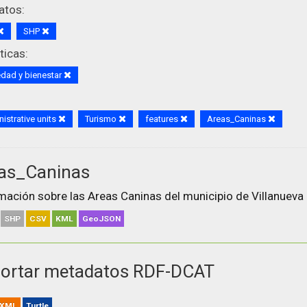
atos:
SHP
icas:
dad y bienestar
istrative units
Turismo
features
Areas_Caninas
as_Caninas
mación sobre las Areas Caninas del municipio de Villanueva 
SHP
CSV
KML
GeoJSON
ortar metadatos RDF-DCAT
XML
Turtle