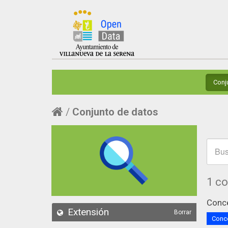
Conj
Conjunto de datos
1 c
Conce
Extensión
Borrar
Conce