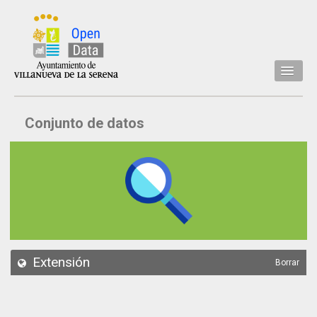
Inicio
Conjunto de datos
Datos
Conjuntos de datos
Concejalía
Temáticas
Acerca de
API
Extensión
Borrar
Actualización
Noticias