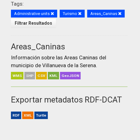
Tags:
Administrative units
Turismo
Areas_Caninas
Filtrar Resultados
Areas_Caninas
Información sobre las Areas Caninas del
municipio de Villanueva de la Serena.
WMS
SHP
CSV
KML
GeoJSON
Exportar metadatos RDF-DCAT
RDF
XML
Turtle